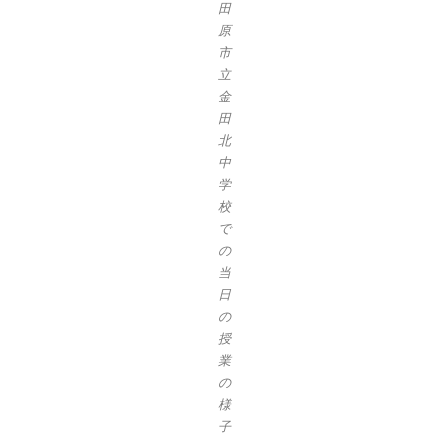
田
原
市
立
金
田
北
中
学
校
で
の
当
日
の
授
業
の
様
子