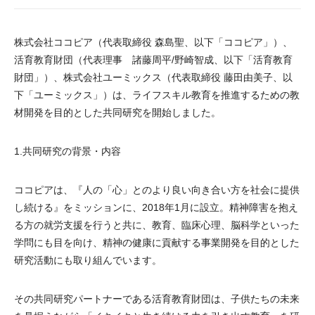
株式会社ココピア（代表取締役 森島聖、以下「ココピア」）、
活育教育財団（代表理事 諸藤周平/野崎智成、以下「活育教育
財団」）、株式会社ユーミックス（代表取締役 藤田由美子、以
下「ユーミックス」）は、ライフスキル教育を推進するための教
材開発を目的とした共同研究を開始しました。
1.共同研究の背景・内容
ココピアは、『人の「心」とのより良い向き合い方を社会に提供
し続ける』をミッションに、2018年1月に設立。精神障害を抱え
る方の就労支援を行うと共に、教育、臨床心理、脳科学といった
学問にも目を向け、精神の健康に貢献する事業開発を目的とした
研究活動にも取り組んでいます。
その共同研究パートナーである活育教育財団は、子供たちの未来