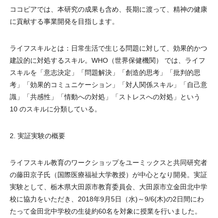
ココピアでは、本研究の成果も含め、長期に渡って、精神の健康
に貢献する事業開発を目指します。
ライフスキルとは：日常生活で生じる問題に対して、効果的かつ
建設的に対処するスキル。WHO（世界保健機関） では、ライフ
スキルを「意志決定」「問題解決」「創造的思考」「批判的思
考」「効果的コミュニケーション」「対人関係スキル」「自己意
識」「共感性」「情動への対処」「ストレスへの対処」という
10 のスキルに分類している。
2. 実証実験の概要
ライフスキル教育のワークショップをユーミックスと共同研究者
の藤田京子氏（国際医療福祉大学教授）が中心となり開発。実証
実験として、栃木県大田原市教育委員会、大田原市立金田北中学
校に協力をいただき、2018年9月5日（水)～9/6(木)の2日間にわ
たって金田北中学校の生徒約60名を対象に授業を行いました。