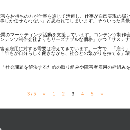
、「障害をお持ちの方が仕事を通じて活躍し、仕事が自己実現の
事しか任せられない」と思われてしまいます。そういった背景
くの企業のマーケティング活動を支援しています。コンテンツ制作
コンテンツ制作会社よりもリーズナブルな価格」かつ「サステ
害者雇用に対する需要は増えてきています。一方で、「雇う」
誰もが自分らしく働きながら、社会との繋がりを持てる」環境を
も「社会課題を解決するための取り組みや障害者雇用の枠組み
3 / 5
«
1
2
3
4
5
»
s